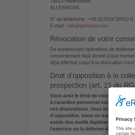
79423 Heitersheim
ALLEMAGNE
N° de téléphone : +49 (0)7634 56912-0
E-mail :
info@gerlieva.com
Révocation de votre cons
De nombreuses opérations de traitemen
consentement déjà donné à tout moment. 
déjà effectué jusqu'à la révocation n'est
Droit d'opposition à la col
prospection (art. 21 du R
Vous avez le droit de vous opposer à 
à caractère personnel vous concernant
ces dispositions. Vous trouverez la ba
d'opposition, nous ne traitons plus 
existe des motifs légitimes et impérieu
l'exercice ou la défense de droits en j