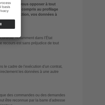
le droit de vous opposer à tout
spection, y compris au profilage
ins de prospection, vos données à
du RGPD).
contrôle, notamment dans l'État
de recours est sans préjudice de tout
 le cadre de l'exécution d'un contrat,
 directement les données à une autre
, tel que des commandes ou des demandes
ut être reconnue par la barre d'adresse