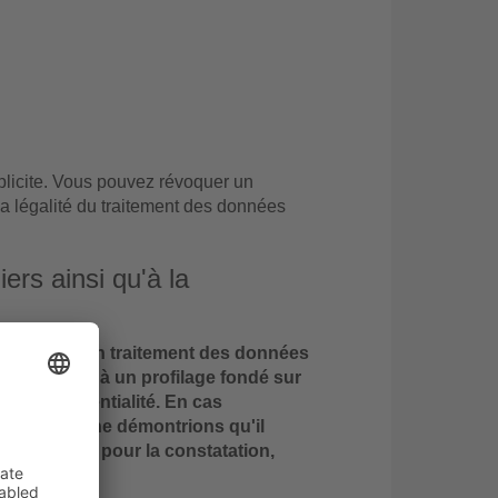
licite. Vous pouvez révoquer un
a légalité du traitement des données
ers ainsi qu'à la
iculière, à un traitement des données
D, y compris à un profilage fondé sur
n de confidentialité. En cas
s que nous ne démontrions qu'il
 libertés, ou pour la constatation,