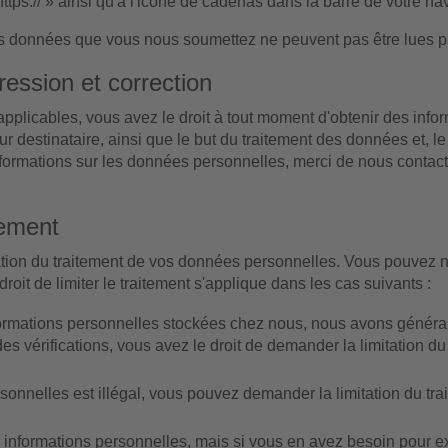
https:// » ainsi qu'à l'icône de cadenas dans la barre de votre na
es données que vous nous soumettez ne peuvent pas être lues pa
ression et correction
applicables, vous avez le droit à tout moment d'obtenir des info
r destinataire, ainsi que le but du traitement des données et, le 
nformations sur les données personnelles, merci de nous contac
tement
ation du traitement de vos données personnelles. Vous pouvez n
oit de limiter le traitement s'applique dans les cas suivants :
nformations personnelles stockées chez nous, nous avons généra
des vérifications, vous avez le droit de demander la limitation 
sonnelles est illégal, vous pouvez demander la limitation du tr
informations personnelles, mais si vous en avez besoin pour exe