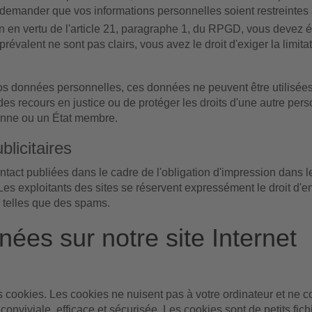
e demander que vos informations personnelles soient restreintes 
 en vertu de l'article 21, paragraphe 1, du RPGD, vous devez étab
i prévalent ne sont pas clairs, vous avez le droit d'exiger la limi
 vos données personnelles, ces données ne peuvent être utilisé
e des recours en justice ou de protéger les droits d'une autre p
éenne ou un État membre.
blicitaires
 contact publiées dans le cadre de l'obligation d'impression dans 
. Les exploitants des sites se réservent expressément le droit d
s, telles que des spams.
nées sur notre site Internet
es cookies. Les cookies ne nuisent pas à votre ordinateur et ne 
 conviviale, efficace et sécurisée. Les cookies sont de petits fich