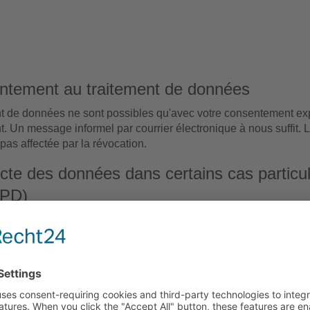
entement au traitement de données
t de données ne sont possibles qu'avec votre consentement exp
Un message informel par courrier électronique à nous suffit. L
 pas affectée par la révocation.
lecte des données dans certains cas particuli
GPD)
tout moment, pour des raisons tenant à votre situation part
 fondé sur l'article 6, paragraphe 1, point e) ou f) du RGP
se juridique d'un tel traitement dans la présente déclaratio
les données à caractère personnel vous concernant, à moin
x pour le traitement qui prévalent sur vos intérêts, droits et
ustice (opposition fondée sur l'art. 21, par. 1 du RGPD).