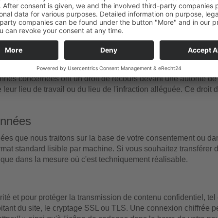
à caractère personnel à des fins de prospection, vous avez 
aractère personnel vous concernant à de telles fins de pro
lle prospection. Si vous vous opposez au traitement à des f
ées à de telles fins (opposition fondée sur l'art. 21, par. 2 
autorité de contrôle compétente
nes concernées ont un droit de recours devant une autorité de 
eur lieu de travail ou du lieu de l'infraction alléguée. Ce droit 
données
ées que nous traitons sur la base de votre consentement ou dans
ormat standard lisible par machine. Si vous souhaitez transférer
 que dans la mesure où c'est techniquement réalisable.
curité et pour protéger la transmission de contenu confidentiel
tant du site, le cryptage SSL ou TLS. Une connexion chiffrée pe