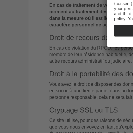
En cas de traitement de vos données 
moment au traitement des données à c
dans la mesure où il est lié à une te
caractère personnel ne sont plus trait
Droit de recours devant l'
En cas de violation du RPGD, les person
membre de leur résidence habituelle, de l
autre recours administratif ou judiciaire.
Droit à la portabilité des 
Vous avez le droit de disposer des donn
en soi ou à une tierce partie, dans un f
personne responsable, cela ne sera fait
Cryptage SSL ou TLS
Ce site utilise, pour des raisons de sé
que vous nous envoyez en tant qu'exploi