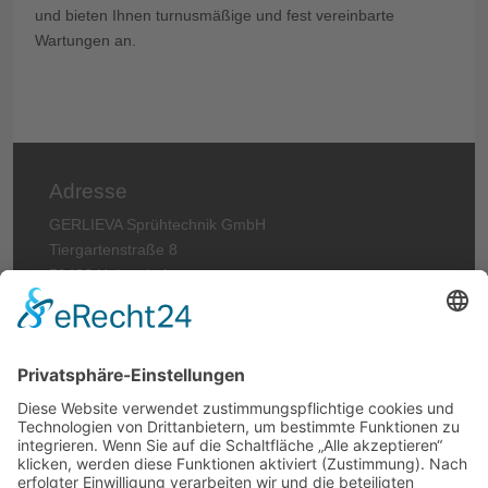
und bieten Ihnen turnusmäßige und fest vereinbarte
Wartungen an.
Adresse
GERLIEVA Sprühtechnik GmbH
Tiergartenstraße 8
79423 Heitersheim
GERMANY
Telefon: +49 (0)7634 56912-0
Telefax: +49 (0)7634 6620
E-Mail:
info@gerlieva.com
Rechtliches