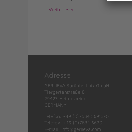
Weiterlesen...
Adresse
GERLIEVA Sprühtechnik GmbH
Tiergartenstraße 8
79423 Heitersheim
GERMANY
Telefon: +49 (0)7634 56912-0
Telefax: +49 (0)7634 6620
E-Mail:
info@gerlieva.com