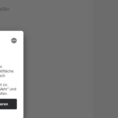
W/D)!
!