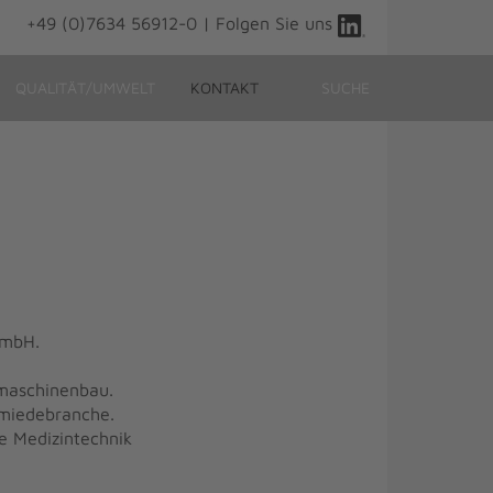
+49 (0)7634 56912-0 | Folgen Sie uns
QUALITÄT/UMWELT
KONTAKT
SUCHE
GmbH.
rmaschinenbau.
hmiedebranche.
ie Medizintechnik