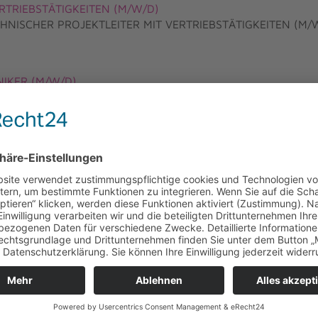
RTRIEBSTÄTIGKEITEN (M/W/D)
 TECHNISCHER PROJEKTLEITER MIT VERTRIEBSTÄTIGKEITEN (M/
IKER (M/W/D)
 INDUSTRIEMECHANIKER / MECHATRONIKER (M/W/D)!
nik GmbH zum INDUSTRIEMECHANIKER (M/W/D)!
nik GmbH zum ELEKTRONIKER FÜR BETRIEBSTECHNIK (M/W/D)
nik GmbH zum MECHATRONIKER (M/W/D)!