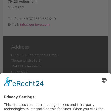
79423 Heitersheim
GERMANY
Telefon: +49 (0)7634 56912-0
E-Mail:
info@gerlieva.com
Address
GERLIEVA Sprühtechnik GmbH
Tiergartenstraße 8
79423 Heitersheim
GERMANY
Telephone: +49 (0)7634 56912-0
Telefax: +49 (0)7634 6620
Email:
info@gerlieva.com